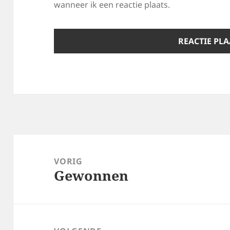
wanneer ik een reactie plaats.
Bericht
navigatie
VORIG
Gewonnen
Vorig
bericht: