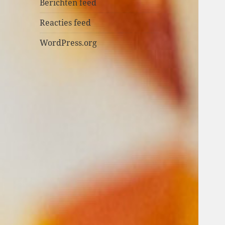
n
Berichten feed
Reacties feed
WordPress.org