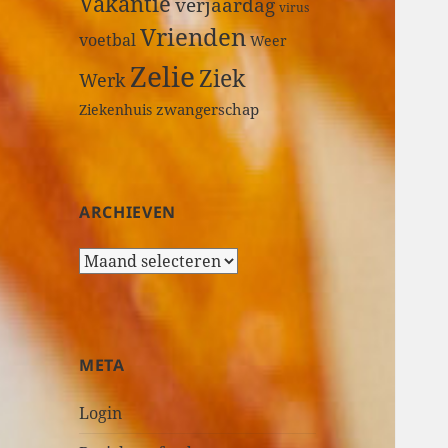
Vakantie
verjaardag
virus
Vrienden
voetbal
Weer
Zelie
Ziek
Werk
zwangerschap
Ziekenhuis
ARCHIEVEN
A
r
c
h
i
META
e
v
Login
e