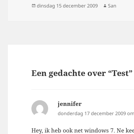
Geplaatst
dinsdag 15 december 2009
Auteur
San
op
Een gedachte over “Test”
jennifer
schreef:
donderdag 17 december 2009 om
Hey, ik heb ook net windows 7. Ne ke