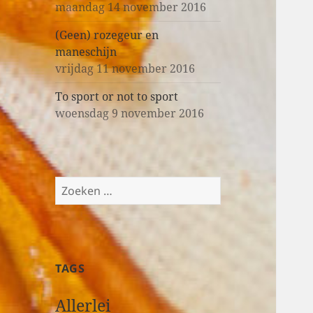
maandag 14 november 2016
(Geen) rozegeur en
maneschijn
vrijdag 11 november 2016
To sport or not to sport
woensdag 9 november 2016
Z
o
e
k
e
TAGS
n
n
Allerlei
a