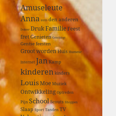
a
Amuseleute
r
:
Anna
den anderen
auto
Druk
Familie
Feest
Dokter
fret
Genieten
Gentblogt
Gentse feesten
Groot worden
Huis
Humeur
Jan
Kamp
Internet
kinderen
kinders
Louis
Moe
Muziek
Ontwikkeling
Optreden
School
Scouts
Pijn
Shoppen
Slaap
TV
Sport
Tanden