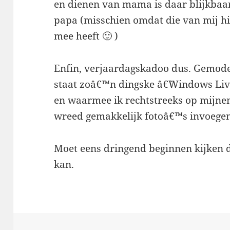
en dienen van mama is daar blijkbaa
papa (misschien omdat die van mij hie
mee heeft 🙂 )
Enfin, verjaardagskadoo dus. Gemod
staat zoâ€™n dingske â€˜Windows Liv
en waarmee ik rechtstreeks op mijnen
wreed gemakkelijk fotoâ€™s invoegen.
Moet eens dringend beginnen kijken d
kan.