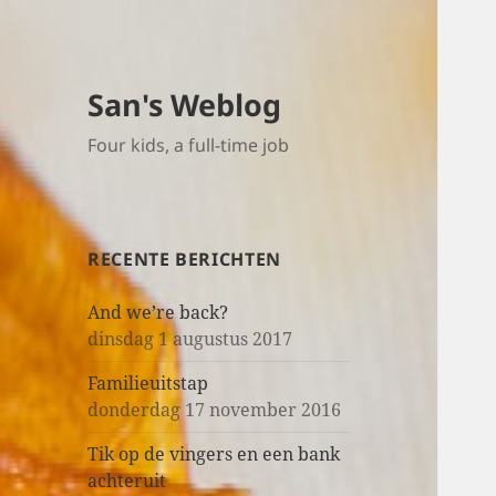
San's Weblog
Four kids, a full-time job
RECENTE BERICHTEN
And we’re back?
dinsdag 1 augustus 2017
Familieuitstap
donderdag 17 november 2016
Tik op de vingers en een bank
achteruit