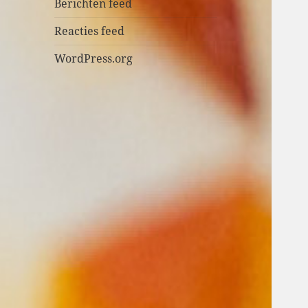
n
Berichten feed
Reacties feed
WordPress.org