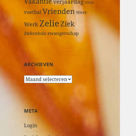
Vakantie
verjaardag
virus
Vrienden
voetbal
Weer
Zelie
Ziek
Werk
zwangerschap
Ziekenhuis
ARCHIEVEN
A
r
c
h
i
META
e
v
Login
e