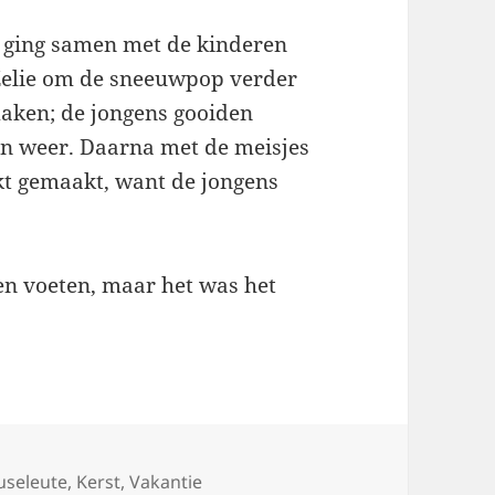
n ging samen met de kinderen
 Zelie om de sneeuwpop verder
maken; de jongens gooiden
en weer. Daarna met de meisjes
t gemaakt, want de jongens
en voeten, maar het was het
s
seleute
,
Kerst
,
Vakantie