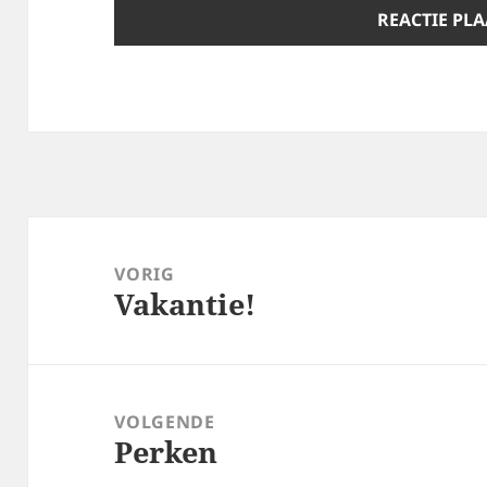
Bericht
navigatie
VORIG
Vakantie!
Vorig
bericht:
VOLGENDE
Perken
Volgend
bericht: