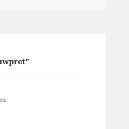
uwpret”
:00