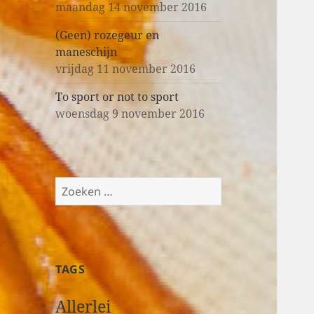
maandag 14 november 2016
(Geen) rozegeur en
maneschijn
vrijdag 11 november 2016
To sport or not to sport
woensdag 9 november 2016
Z
o
e
k
e
TAGS
n
n
Allerlei
a