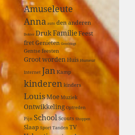
a
Amuseleute
r
:
Anna
den anderen
auto
Druk
Familie
Feest
Dokter
fret
Genieten
Gentblogt
Gentse feesten
Groot worden
Huis
Humeur
Jan
Kamp
Internet
kinderen
kinders
Louis
Moe
Muziek
Ontwikkeling
Optreden
School
Scouts
Pijn
Shoppen
Slaap
TV
Sport
Tanden