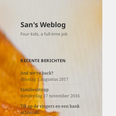
San's Weblog
Four kids, a full-time job
RECENTE BERICHTEN
And we’re back?
dinsdag 1 augustus 2017
Familieuitstap
donderdag 17 november 2016
Tik op de vingers en een bank
achteruit