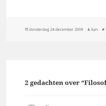
Geplaatst
donderdag 24 december 2009
Auteur
San
op
2 gedachten over “Filoso