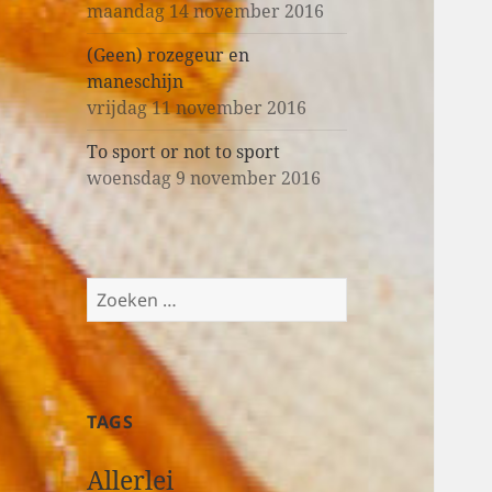
maandag 14 november 2016
(Geen) rozegeur en
maneschijn
vrijdag 11 november 2016
To sport or not to sport
woensdag 9 november 2016
Z
o
e
k
e
TAGS
n
n
Allerlei
a