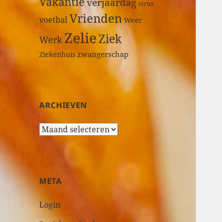
Vakantie
verjaardag
virus
Vrienden
voetbal
Weer
Zelie
Ziek
Werk
zwangerschap
Ziekenhuis
ARCHIEVEN
A
r
c
h
i
META
e
v
Login
e