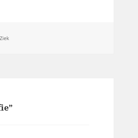
Tags
Ziek
fie”