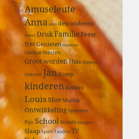
a
Amuseleute
r
:
Anna
den anderen
auto
Druk
Familie
Feest
Dokter
fret
Genieten
Gentblogt
Gentse feesten
Groot worden
Huis
Humeur
Jan
Kamp
Internet
kinderen
kinders
Louis
Moe
Muziek
Ontwikkeling
Optreden
School
Scouts
Pijn
Shoppen
Slaap
TV
Sport
Tanden