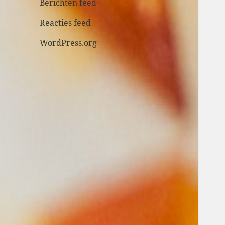
n
Berichten feed
Reacties feed
WordPress.org