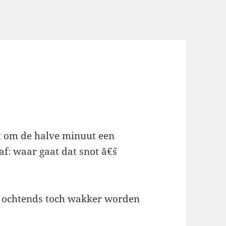
et om de halve minuut een
f: waar gaat dat snot â€˜s
˜s ochtends toch wakker worden