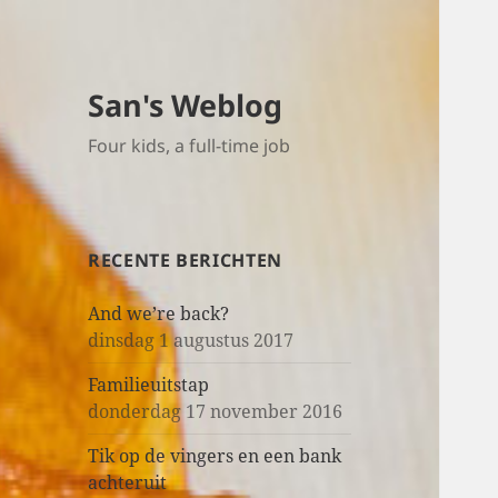
San's Weblog
Four kids, a full-time job
RECENTE BERICHTEN
And we’re back?
dinsdag 1 augustus 2017
Familieuitstap
donderdag 17 november 2016
Tik op de vingers en een bank
achteruit