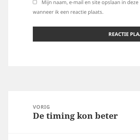
Mijn naam, e-mail en site opslaan in dez
wanneer ik een reactie plaats.
Bericht
navigatie
VORIG
De timing kon beter
Vorig
bericht: