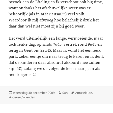
bezoek aan de Efteling en ik verschoot ook big time,
want ondanks het afschuwelijke weer was er
behoorlijk (als in â€˜serieusâ€™) veel volk.
Waardoor ik mij afvroeg hoe belachelijk druk het
daar dan wel niet moet zijn bij goed weer.
Het werd uiteindelijk een lange, vermoeiende, maar
toch leuke dag: op sinds 7u45, vertrek rond 9u45 en
terug in Gent om 22u45. Maar ik vond het een leuk
park, zeker eentje om naar terug te keren en ik denk
dat de kinderen daar absoluut akkoord mee zullen
zijn â€¦ zolang we de volgende keer maar gaan als
het droger is 🙂
Geplaatst
woensdag 30 december 2009
Auteur
San
Tags
Amuseleute
,
kinderen
op
,
Vrienden