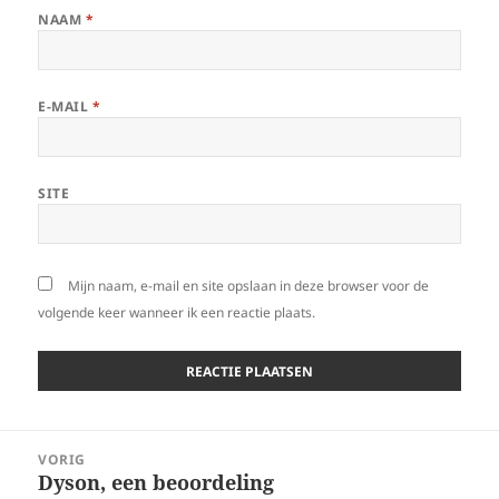
NAAM
*
E-MAIL
*
SITE
Mijn naam, e-mail en site opslaan in deze browser voor de
volgende keer wanneer ik een reactie plaats.
Bericht
VORIG
navigatie
Dyson, een beoordeling
Vorig