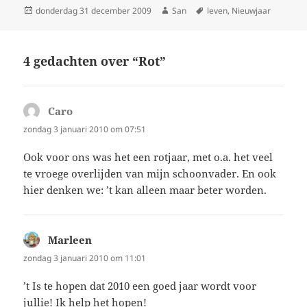
Geplaatst
donderdag 31 december 2009
Auteur
San
Tags
leven
,
Nieuwjaar
op
4 gedachten over “Rot”
Caro
schreef:
zondag 3 januari 2010 om 07:51
Ook voor ons was het een rotjaar, met o.a. het veel
te vroege overlijden van mijn schoonvader. En ook
hier denken we: ’t kan alleen maar beter worden.
Marleen
schreef:
zondag 3 januari 2010 om 11:01
’t Is te hopen dat 2010 een goed jaar wordt voor
jullie! Ik help het hopen!