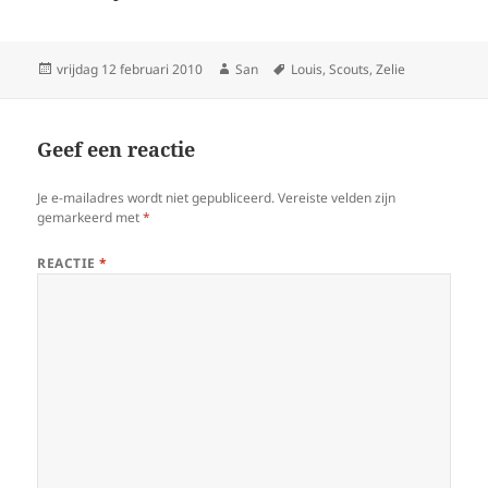
Geplaatst
vrijdag 12 februari 2010
Auteur
San
Tags
Louis
,
Scouts
,
Zelie
op
Geef een reactie
Je e-mailadres wordt niet gepubliceerd.
Vereiste velden zijn
gemarkeerd met
*
REACTIE
*