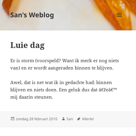
San's Weblog
MENU
EN
WIDGETS
Luie dag
Er is storm (voorspeld? Want ik merk er nog niets
van) en er wordt aangeraden binnen te blijven.
Awel, dat is net wat ik in gedachte had: binnen
blijven en niets doen. Een geluk dus dat â€˜zeâ€™
mij daarin steunen.
Geplaatst
zondag 28 februari 2010
Auteur
San
Tags
Allerlei
op