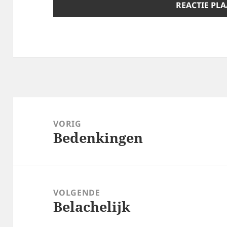
Bericht
navigatie
VORIG
Bedenkingen
Vorig
bericht:
VOLGENDE
Belachelijk
Volgend
bericht: