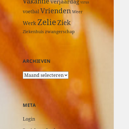
Vakantie
verjaardag
virus
Vrienden
voetbal
Weer
Zelie
Ziek
Werk
zwangerschap
Ziekenhuis
ARCHIEVEN
A
r
c
h
i
META
e
v
Login
e