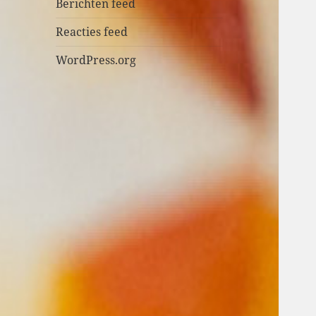
n
Berichten feed
Reacties feed
WordPress.org