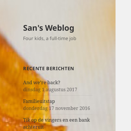
San's Weblog
Four kids, a full-time job
RECENTE BERICHTEN
And we’re back?
dinsdag 1 augustus 2017
Familieuitstap
donderdag 17 november 2016
Tik op de vingers en een bank
achteruit