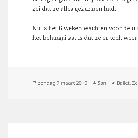
zei dat ze alles gekunnen had.
Nu is het 6 weken wachten voor de ui
het belangrijkst is dat ze er toch weer
Geplaatst
zondag 7 maart 2010
Auteur
San
Tags
Ballet
,
Ze
op