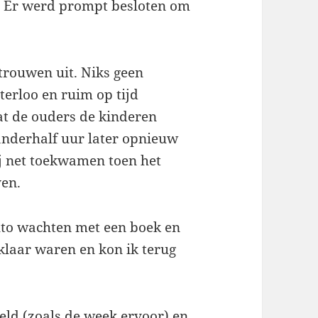
n. Er werd prompt besloten om
.
rtrouwen uit. Niks geen
erloo en ruim op tijd
t de ouders de kinderen
anderhalf uur later opnieuw
 net toekwamen toen het
ven.
auto wachten met een boek en
 klaar waren en kon ik terug
steld (zoals de week ervoor) en