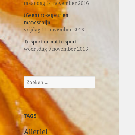
maandag 14 november 2016
(Geen) rozegeur en
maneschijn
vrijdag 11 november 2016
To sport or not to sport
woensdag 9 november 2016
Z
o
e
k
e
TAGS
n
n
Allerlei
a