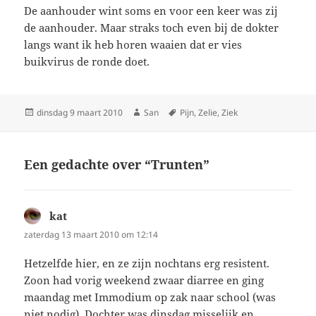
De aanhouder wint soms en voor een keer was zij
de aanhouder. Maar straks toch even bij de dokter
langs want ik heb horen waaien dat er vies
buikvirus de ronde doet.
Geplaatst
dinsdag 9 maart 2010
Auteur
San
Tags
Pijn
,
Zelie
,
Ziek
op
Een gedachte over “Trunten”
kat
schreef:
zaterdag 13 maart 2010 om 12:14
Hetzelfde hier, en ze zijn nochtans erg resistent.
Zoon had vorig weekend zwaar diarree en ging
maandag met Immodium op zak naar school (was
niet nodig). Dochter was dinsdag misselijk en