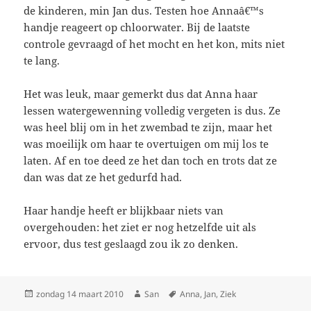
de kinderen, min Jan dus. Testen hoe Annaâ€™s
handje reageert op chloorwater. Bij de laatste
controle gevraagd of het mocht en het kon, mits niet
te lang.
Het was leuk, maar gemerkt dus dat Anna haar
lessen watergewenning volledig vergeten is dus. Ze
was heel blij om in het zwembad te zijn, maar het
was moeilijk om haar te overtuigen om mij los te
laten. Af en toe deed ze het dan toch en trots dat ze
dan was dat ze het gedurfd had.
Haar handje heeft er blijkbaar niets van
overgehouden: het ziet er nog hetzelfde uit als
ervoor, dus test geslaagd zou ik zo denken.
Geplaatst
zondag 14 maart 2010
Auteur
San
Tags
Anna
,
Jan
,
Ziek
op