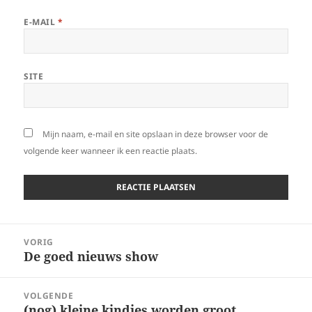
E-MAIL
*
SITE
Mijn naam, e-mail en site opslaan in deze browser voor de
volgende keer wanneer ik een reactie plaats.
Bericht
VORIG
navigatie
De goed nieuws show
Vorig
bericht:
VOLGENDE
(nog) kleine kindjes worden groot
Volgend