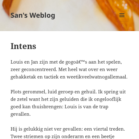
San's Weblog
MENU
EN
WIDGETS
Intens
Louis en Jan zijn met de gogoâ€™s aan het spelen,
zeer geconcentreerd. Met heel wat over en weer
gehakketak en tactiek en weetikveelwatnogallemaal.
Plots gerommel, luid geroep en gehuil. Ik spring uit
de zetel want het zijn geluiden die ik ongelooflijk
goed kan thuisbrengen: Louis is van de trap
gevallen.
Hij is gelukkig niet ver gevallen: een viertal treden.
Twee striemen op zijn onderarm en een beetje