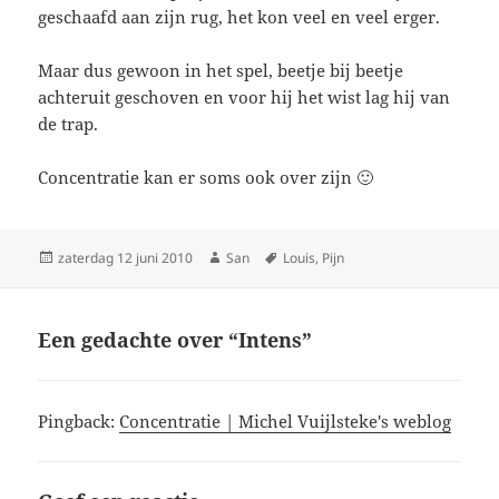
geschaafd aan zijn rug, het kon veel en veel erger.
Maar dus gewoon in het spel, beetje bij beetje
achteruit geschoven en voor hij het wist lag hij van
de trap.
Concentratie kan er soms ook over zijn 🙂
Geplaatst
zaterdag 12 juni 2010
Auteur
San
Tags
Louis
,
Pijn
op
Een gedachte over “Intens”
Pingback:
Concentratie | Michel Vuijlsteke's weblog