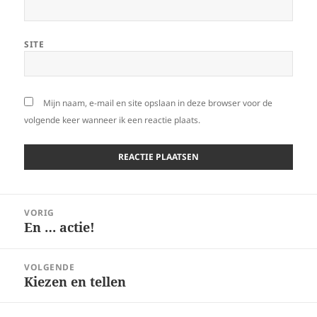
SITE
Mijn naam, e-mail en site opslaan in deze browser voor de
volgende keer wanneer ik een reactie plaats.
Bericht
VORIG
navigatie
En … actie!
Vorig
bericht:
VOLGENDE
Kiezen en tellen
Volgend
bericht: