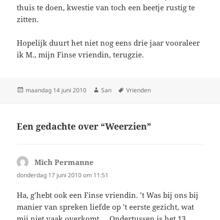
thuis te doen, kwestie van toch een beetje rustig te
zitten.
Hopelijk duurt het niet nog eens drie jaar vooraleer
ik M., mijn Finse vriendin, terugzie.
Geplaatst
maandag 14 juni 2010
Auteur
San
Tags
Vrienden
op
Een gedachte over “Weerzien”
Mich Permanne
schreef:
donderdag 17 juni 2010 om 11:51
Ha, g’hebt ook een Finse vriendin. ’t Was bij ons bij
manier van spreken liefde op ’t eerste gezicht, wat
mij niet vaak overkomt … Ondertussen is het 13