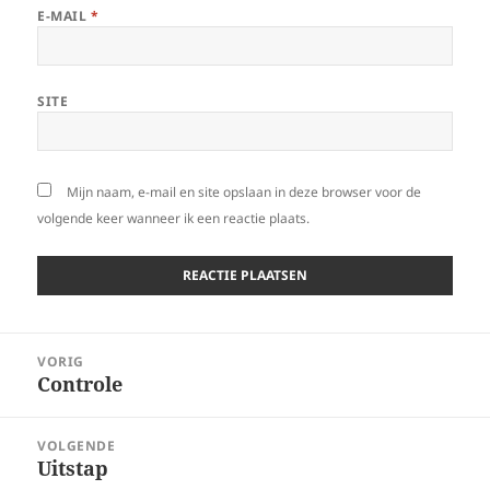
E-MAIL
*
SITE
Mijn naam, e-mail en site opslaan in deze browser voor de
volgende keer wanneer ik een reactie plaats.
Bericht
VORIG
navigatie
Controle
Vorig
bericht:
VOLGENDE
Uitstap
Volgend