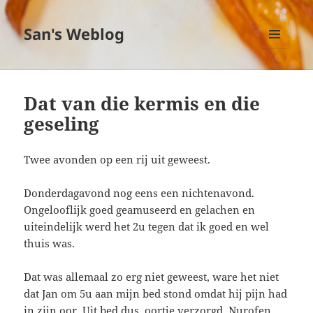
San's Weblog
MENU
EN
WIDGETS
Dat van die kermis en die
geseling
Twee avonden op een rij uit geweest.
Donderdagavond nog eens een nichtenavond.
Ongelooflijk goed geamuseerd en gelachen en
uiteindelijk werd het 2u tegen dat ik goed en wel
thuis was.
Dat was allemaal zo erg niet geweest, ware het niet
dat Jan om 5u aan mijn bed stond omdat hij pijn had
in zijn oor. Uit bed dus, oortje verzorgd, Nurofen