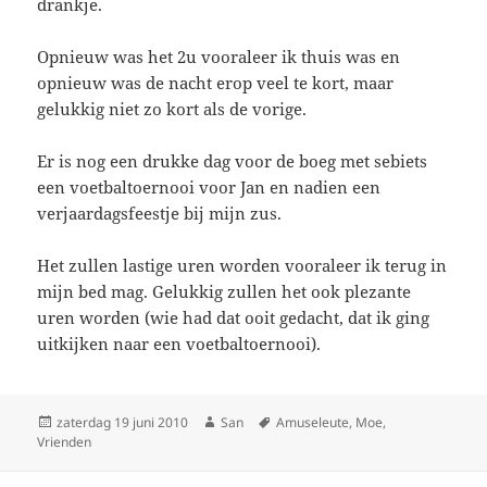
drankje.
Opnieuw was het 2u vooraleer ik thuis was en
opnieuw was de nacht erop veel te kort, maar
gelukkig niet zo kort als de vorige.
Er is nog een drukke dag voor de boeg met sebiets
een voetbaltoernooi voor Jan en nadien een
verjaardagsfeestje bij mijn zus.
Het zullen lastige uren worden vooraleer ik terug in
mijn bed mag. Gelukkig zullen het ook plezante
uren worden (wie had dat ooit gedacht, dat ik ging
uitkijken naar een voetbaltoernooi).
Geplaatst
zaterdag 19 juni 2010
Auteur
San
Tags
Amuseleute
,
Moe
,
Vrienden
op