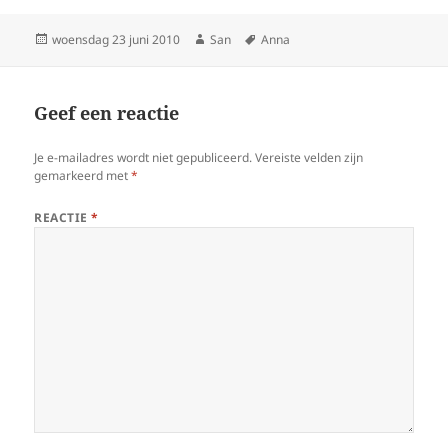
Geplaatst
woensdag 23 juni 2010
Auteur
San
Tags
Anna
op
Geef een reactie
Je e-mailadres wordt niet gepubliceerd.
Vereiste velden zijn
gemarkeerd met
*
REACTIE
*