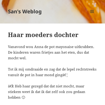
San's Weblog
MENU
EN
WIDGETS
Haar moeders dochter
Vanavond wou Anna de pot mayonaise uitkrabben.
De kinderen waren frietjes aan het eten, dus dat
mocht wel.
Tot ik mij omdraaide en zag dat de lepel rechtstreeks
vanuit de pot in haar mond gingâ€¦
â€˜k Heb haar gezegd dat dat niet mocht, maar
stiekem weet ik dat ik dat zelf ook zou gedaan
hebben 🙂