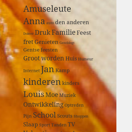
a
Amuseleute
r
:
Anna
den anderen
auto
Druk
Familie
Feest
Dokter
fret
Genieten
Gentblogt
Gentse feesten
Groot worden
Huis
Humeur
Jan
Kamp
Internet
kinderen
kinders
Louis
Moe
Muziek
Ontwikkeling
Optreden
School
Scouts
Pijn
Shoppen
Slaap
TV
Sport
Tanden