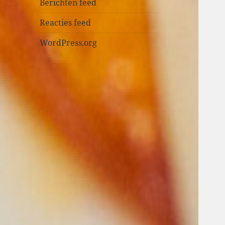
n
Berichten feed
Reacties feed
WordPress.org