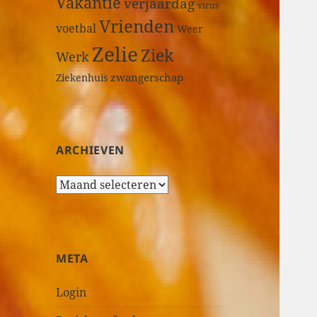
Vakantie
verjaardag
virus
Vrienden
voetbal
Weer
Zelie
Ziek
Werk
zwangerschap
Ziekenhuis
ARCHIEVEN
A
r
c
h
i
META
e
v
Login
e