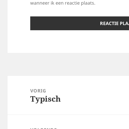
wanneer ik een reactie plaats.
Bericht
navigatie
VORIG
Typisch
Vorig
bericht: