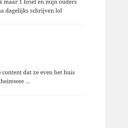
ok maar 1 brief en mijn ouders
 dagelijks schrijven lol
e content dat ze even het huis
an heimwee …