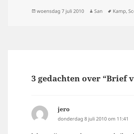
Geplaatst
woensdag 7 juli 2010
Auteur
San
Tags
Kamp
,
Sc
op
3 gedachten over “Brief 
jero
schreef:
donderdag 8 juli 2010 om 11:41