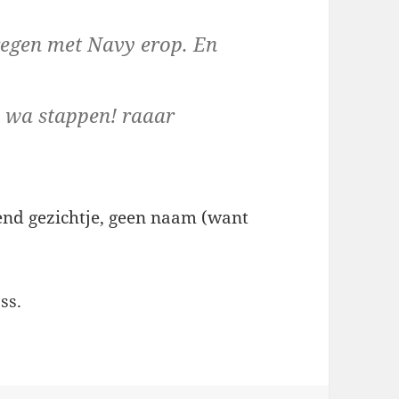
regen met Navy erop. En
 wa stappen! raaar
end gezichtje, geen naam (want
ss.