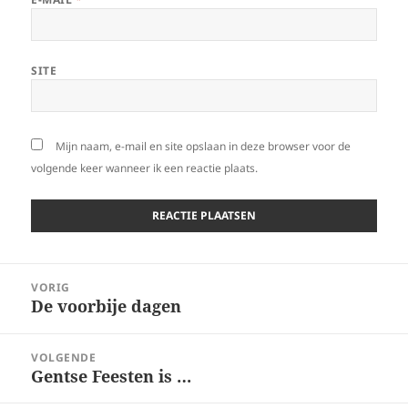
SITE
Mijn naam, e-mail en site opslaan in deze browser voor de
volgende keer wanneer ik een reactie plaats.
Bericht
VORIG
navigatie
De voorbije dagen
Vorig
bericht:
VOLGENDE
Gentse Feesten is …
Volgend
bericht: