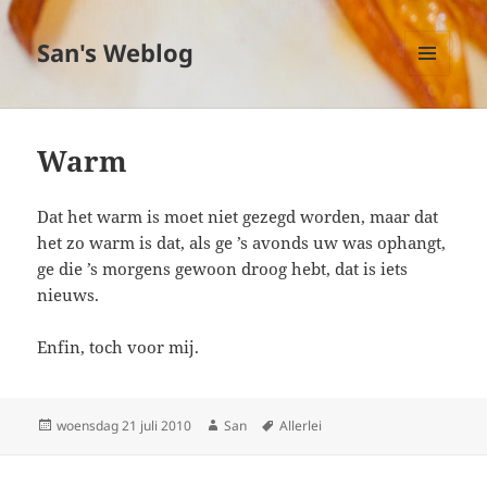
San's Weblog
MENU
EN
WIDGETS
Warm
Dat het warm is moet niet gezegd worden, maar dat
het zo warm is dat, als ge ’s avonds uw was ophangt,
ge die ’s morgens gewoon droog hebt, dat is iets
nieuws.
Enfin, toch voor mij.
Geplaatst
woensdag 21 juli 2010
Auteur
San
Tags
Allerlei
op