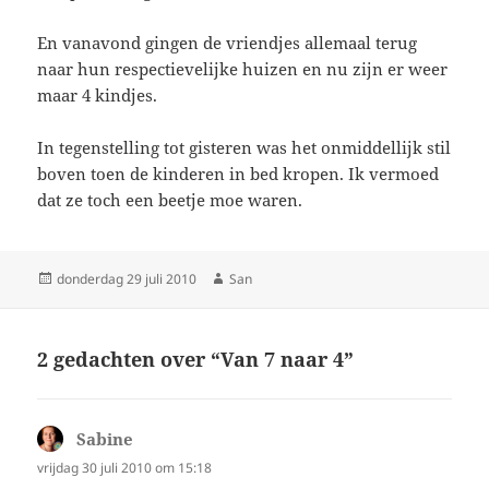
En vanavond gingen de vriendjes allemaal terug
naar hun respectievelijke huizen en nu zijn er weer
maar 4 kindjes.
In tegenstelling tot gisteren was het onmiddellijk stil
boven toen de kinderen in bed kropen. Ik vermoed
dat ze toch een beetje moe waren.
Geplaatst
donderdag 29 juli 2010
Auteur
San
op
2 gedachten over “Van 7 naar 4”
Sabine
schreef:
vrijdag 30 juli 2010 om 15:18