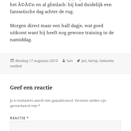
het Ã©Ã©n en al glimlach: hij had duidelijk een
fantastische dag achter de rug.
Morgen direct maar een half dagje, wat goed
uitkomt want hij heeft nog gewone training in de
namiddag.
Geplaatst
dinsdag 17 augustus 2010
Auteur
San
Tags
Jan
,
Kamp
,
Vakantie
,
voetbal
op
Geef een reactie
Je e-mailadres wordt niet gepubliceerd.
Vereiste velden zijn
gemarkeerd met
*
REACTIE
*