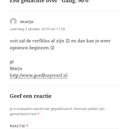
Een gedachte over “Gang: 90%”
marja
schreef:
zaterdag 2 oktober 2010 om 11:58
ooit zal de verfklus af zijn 😉 en dan kan je weer
opnieuw beginnen 😉
gr
Marja
http://www.goedhuysverf.nl
Geef een reactie
Je e-mailadres wordt niet gepubliceerd.
Vereiste velden zijn
gemarkeerd met
*
REACTIE
*