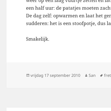
weer op een laag vuurtje zetten en l
een half uur: de patatjes moeten zacht
De dag zelf: opwarmen en laat het gem
sudderen: het is een stoofpotje, dus l
Smakelijk.
Geplaatst
vrijdag 17 september 2010
Auteur
San
Tag
fre
op