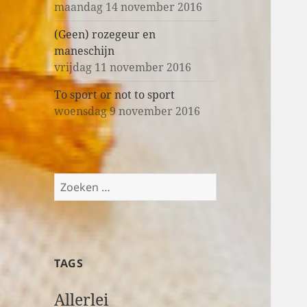
maandag 14 november 2016
(Geen) rozegeur en
maneschijn
vrijdag 11 november 2016
To sport or not to sport
woensdag 9 november 2016
Z
o
e
k
e
TAGS
n
n
Allerlei
a