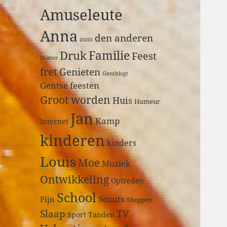
a
Amuseleute
r
:
Anna
den anderen
auto
Druk
Familie
Feest
Dokter
fret
Genieten
Gentblogt
Gentse feesten
Groot worden
Huis
Humeur
Jan
Kamp
Internet
kinderen
kinders
Louis
Moe
Muziek
Ontwikkeling
Optreden
School
Scouts
Pijn
Shoppen
Slaap
TV
Sport
Tanden