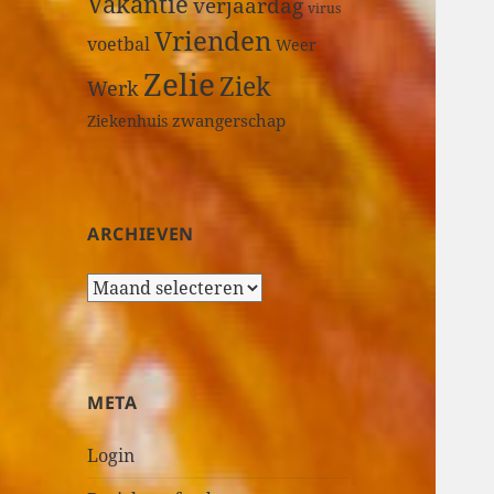
Vakantie
verjaardag
virus
Vrienden
voetbal
Weer
Zelie
Ziek
Werk
zwangerschap
Ziekenhuis
ARCHIEVEN
A
r
c
h
i
META
e
v
Login
e