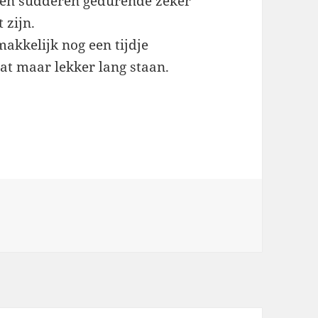
aten sudderen gedurende zeker
 zijn.
akkelijk nog een tijdje
aat maar lekker lang staan.
s
t