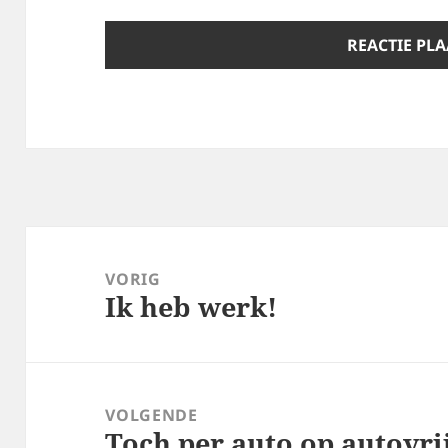
Bericht
navigatie
VORIG
Ik heb werk!
Vorig
bericht:
VOLGENDE
Toch per auto op autovri
Volgend