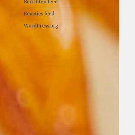
n
Berichten feed
Reacties feed
WordPress.org