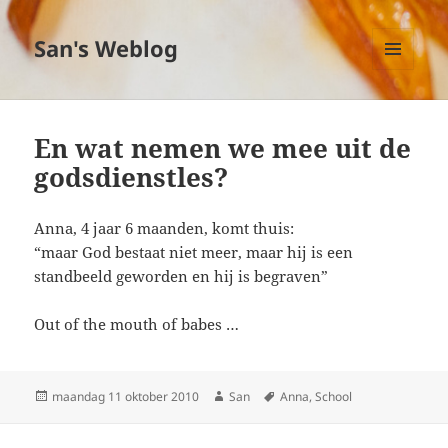
San's Weblog
MENU
EN
WIDGETS
En wat nemen we mee uit de
godsdienstles?
Anna, 4 jaar 6 maanden, komt thuis:
“maar God bestaat niet meer, maar hij is een
standbeeld geworden en hij is begraven”
Out of the mouth of babes …
Geplaatst
maandag 11 oktober 2010
Auteur
San
Tags
Anna
,
School
op