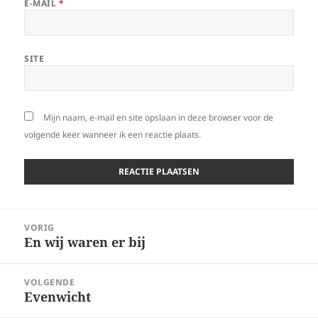
E-MAIL
*
SITE
Mijn naam, e-mail en site opslaan in deze browser voor de
volgende keer wanneer ik een reactie plaats.
Bericht
VORIG
navigatie
En wij waren er bij
Vorig
bericht:
VOLGENDE
Evenwicht
Volgend
bericht: