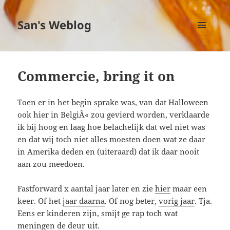
San's Weblog
MENU
EN
WIDGETS
Commercie, bring it on
Toen er in het begin sprake was, van dat Halloween
ook hier in BelgiÃ« zou gevierd worden, verklaarde
ik bij hoog en laag hoe belachelijk dat wel niet was
en dat wij toch niet alles moesten doen wat ze daar
in Amerika deden en (uiteraard) dat ik daar nooit
aan zou meedoen.
Fastforward x aantal jaar later en zie
hier
maar een
keer. Of het
jaar daarna
. Of nog beter,
vorig jaar
. Tja.
Eens er kinderen zijn, smijt ge rap toch wat
meningen de deur uit.