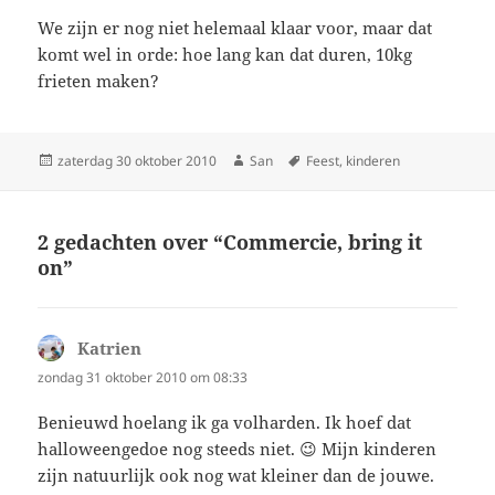
We zijn er nog niet helemaal klaar voor, maar dat
komt wel in orde: hoe lang kan dat duren, 10kg
frieten maken?
Geplaatst
zaterdag 30 oktober 2010
Auteur
San
Tags
Feest
,
kinderen
op
2 gedachten over “Commercie, bring it
on”
Katrien
schreef:
zondag 31 oktober 2010 om 08:33
Benieuwd hoelang ik ga volharden. Ik hoef dat
halloweengedoe nog steeds niet. 😉 Mijn kinderen
zijn natuurlijk ook nog wat kleiner dan de jouwe.