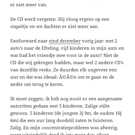
er niet meer van.
De CD werd vergeten. Hij vloog ergens op een
stapeltje en we dachten er niet meer aan.
Fastforward naar
eind december
vorig jaar: met 2
auto’s naar de Efteling, vijf kinderen in mijn auto en
wat had het vriendje mee voor in de auto? Niet de
CD die wij gekregen hadden, maar wel 2 andere CD’s
van dezelfde reeks. Ze duurden elk ongeveer een
uur en dat was ideaal: Ã©Ã©n om te gaan en de
ander om terug te keren.
Ik moet zeggen, ik heb nog nooit zo een aangename
autoritten gedaan met 5 kinderen. Zalige stilte
gewoon. 5 kinderen (de jongste 3j 9m, de oudste 10j
6m) die een uur lang doodstil zaten te luisteren.
Zalig. En mijn concentratieprobleem was afwezig,
want uiteindelijk deed ik iets meer dan alleen