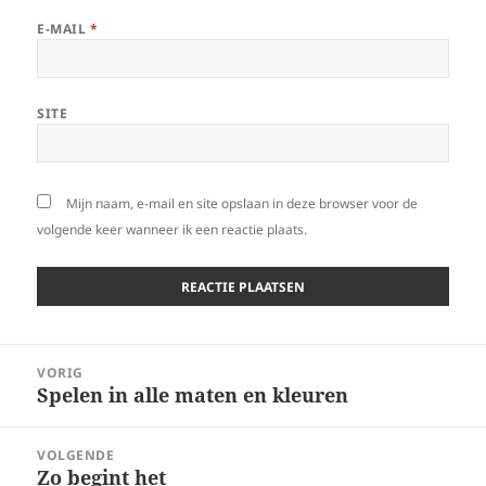
E-MAIL
*
SITE
Mijn naam, e-mail en site opslaan in deze browser voor de
volgende keer wanneer ik een reactie plaats.
Bericht
VORIG
navigatie
Spelen in alle maten en kleuren
Vorig
bericht:
VOLGENDE
Zo begint het
Volgend