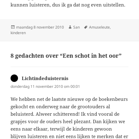
kunnen luisteren, dus ik ga dat nog even uitstellen.
Geplaatst
maandag 8 november 2010
Auteur
San
Tags
Amuseleute
,
kinderen
op
8 gedachten over “Een schot in het oor”
Lichtindeduisternis
schreef:
donderdag 11 november 2010 om 00:01
We hebben net de laatste nieuwe op de boekenbeurs
gekocht en onderweg naar de grootouders al
beluisterd. Alweer schitterend! Ik vind vooral de
grapjes voor de ouders heel plezant. Dan kijken we
eens naar elkaar, terwijl de kinderen gewoon
blijven luisteren en niet eens lijken te merken dat er