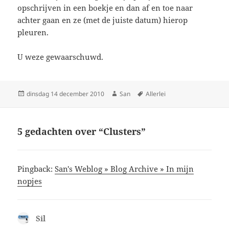
opschrijven in een boekje en dan af en toe naar
achter gaan en ze (met de juiste datum) hierop
pleuren.
U weze gewaarschuwd.
Geplaatst
dinsdag 14 december 2010
Auteur
San
Tags
Allerlei
op
5 gedachten over “Clusters”
Pingback:
San's Weblog » Blog Archive » In mijn
nopjes
Sil
schreef: