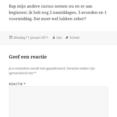
Rap mijn andere cursus nemen nu en er aan
beginnen: ik heb nog 2 namiddagen, 3 avonden en 1
voormiddag. Dat moet wel lukken zeker?
Geplaatst
dinsdag 11 januari 2011
Auteur
San
Tags
School
op
Geef een reactie
Je e-mailadres wordt niet gepubliceerd.
Vereiste velden zijn
gemarkeerd met
*
REACTIE
*