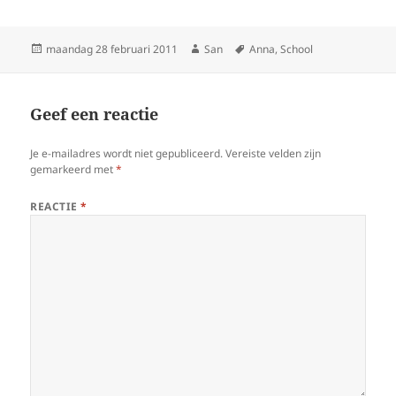
Geplaatst
maandag 28 februari 2011
Auteur
San
Tags
Anna
,
School
op
Geef een reactie
Je e-mailadres wordt niet gepubliceerd.
Vereiste velden zijn
gemarkeerd met
*
REACTIE
*