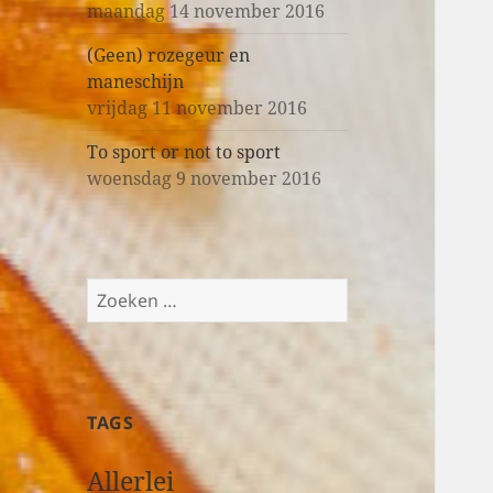
maandag 14 november 2016
(Geen) rozegeur en
maneschijn
vrijdag 11 november 2016
To sport or not to sport
woensdag 9 november 2016
Z
o
e
k
e
TAGS
n
n
Allerlei
a