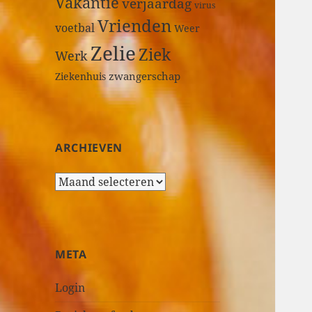
Vakantie
verjaardag
virus
Vrienden
voetbal
Weer
Zelie
Ziek
Werk
zwangerschap
Ziekenhuis
ARCHIEVEN
A
r
c
h
i
META
e
v
Login
e