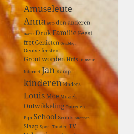
a
Amuseleute
r
:
Anna
den anderen
auto
Druk
Familie
Feest
Dokter
fret
Genieten
Gentblogt
Gentse feesten
Groot worden
Huis
Humeur
Jan
Kamp
Internet
kinderen
kinders
Louis
Moe
Muziek
Ontwikkeling
Optreden
School
Scouts
Pijn
Shoppen
Slaap
TV
Sport
Tanden