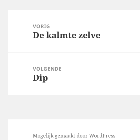
Bericht
navigatie
VORIG
De kalmte zelve
Vorig
bericht:
VOLGENDE
Dip
Volgend
bericht:
Mogelijk gemaakt door WordPress