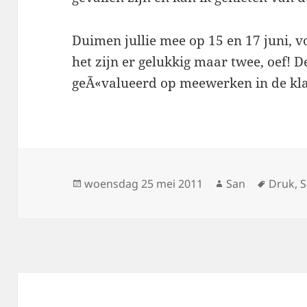
Duimen jullie mee op 15 en 17 juni, 
het zijn er gelukkig maar twee, oef!
geÃ«valueerd op meewerken in de kla
Geplaatst
woensdag 25 mei 2011
Auteur
San
Tags
Druk
,
S
op