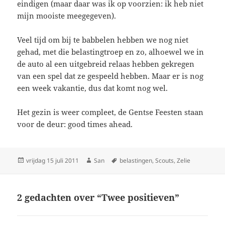
eindigen (maar daar was ik op voorzien: ik heb niet
mijn mooiste meegegeven).
Veel tijd om bij te babbelen hebben we nog niet
gehad, met die belastingtroep en zo, alhoewel we in
de auto al een uitgebreid relaas hebben gekregen
van een spel dat ze gespeeld hebben. Maar er is nog
een week vakantie, dus dat komt nog wel.
Het gezin is weer compleet, de Gentse Feesten staan
voor de deur: good times ahead.
Geplaatst
vrijdag 15 juli 2011
Auteur
San
Tags
belastingen
,
Scouts
,
Zelie
op
2 gedachten over “Twee positieven”