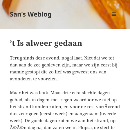
San's Weblog
MENU
EN
WIDGETS
’t Is alweer gedaan
Terug sinds deze avond, nogal laat. Niet dat we tot
dan aan de zee gebleven zijn, maar we zijn eerst bij
mamie gestopt die zo lief was geweest ons van
avondeten te voorzien.
Maar het was leuk. Maar drie echt slechte dagen
gehad, als in dagen-met-regen waardoor we niet op
het strand konden zitten, en voor de rest variÃ«rend
dus zeer goed (eerste week) en aangenaam (tweede
week). De goede dagen zaten we aan het strand, op
Ã©Ã©n dag na, dan zaten we in Plopsa, de slechte