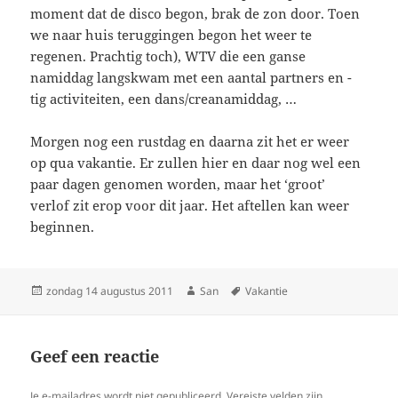
moment dat de disco begon, brak de zon door. Toen
we naar huis teruggingen begon het weer te
regenen. Prachtig toch), WTV die een ganse
namiddag langskwam met een aantal partners en -
tig activiteiten, een dans/creanamiddag, …
Morgen nog een rustdag en daarna zit het er weer
op qua vakantie. Er zullen hier en daar nog wel een
paar dagen genomen worden, maar het ‘groot’
verlof zit erop voor dit jaar. Het aftellen kan weer
beginnen.
Geplaatst
zondag 14 augustus 2011
Auteur
San
Tags
Vakantie
op
Geef een reactie
Je e-mailadres wordt niet gepubliceerd.
Vereiste velden zijn