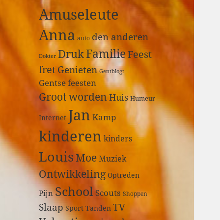
a
Amuseleute
r
:
Anna
den anderen
auto
Druk
Familie
Feest
Dokter
fret
Genieten
Gentblogt
Gentse feesten
Groot worden
Huis
Humeur
Jan
Kamp
Internet
kinderen
kinders
Louis
Moe
Muziek
Ontwikkeling
Optreden
School
Scouts
Pijn
Shoppen
Slaap
TV
Sport
Tanden