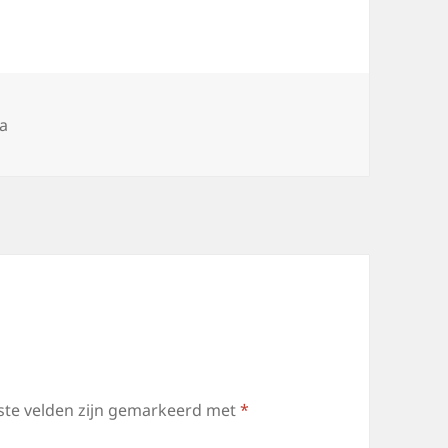
s
a
ste velden zijn gemarkeerd met
*