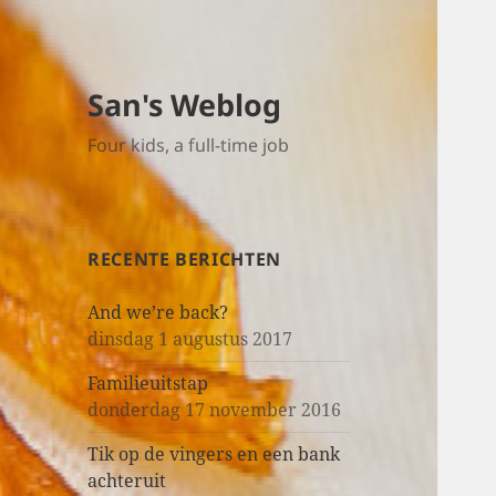
San's Weblog
Four kids, a full-time job
RECENTE BERICHTEN
And we’re back?
dinsdag 1 augustus 2017
Familieuitstap
donderdag 17 november 2016
Tik op de vingers en een bank
achteruit