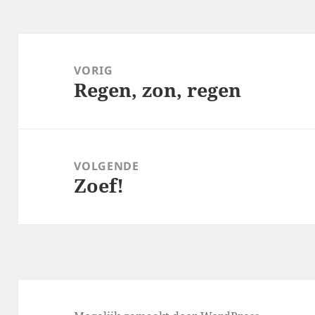
Bericht
navigatie
VORIG
Regen, zon, regen
Vorig
bericht:
VOLGENDE
Zoef!
Volgend
bericht: