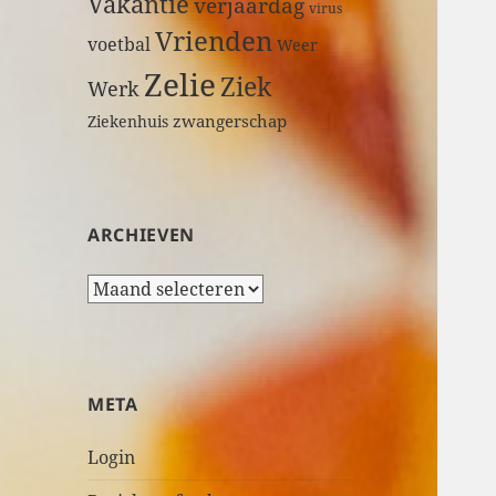
Vakantie
verjaardag
virus
Vrienden
voetbal
Weer
Zelie
Ziek
Werk
zwangerschap
Ziekenhuis
ARCHIEVEN
A
r
c
h
i
META
e
v
Login
e