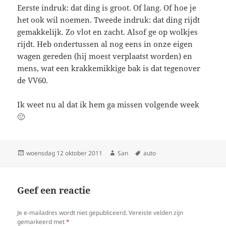
Eerste indruk: dat ding is groot. Of lang. Of hoe je
het ook wil noemen. Tweede indruk: dat ding rijdt
gemakkelijk. Zo vlot en zacht. Alsof ge op wolkjes
rijdt. Heb ondertussen al nog eens in onze eigen
wagen gereden (hij moest verplaatst worden) en
mens, wat een krakkemikkige bak is dat tegenover
de VV60.
Ik weet nu al dat ik hem ga missen volgende week
🙁
Geplaatst
woensdag 12 oktober 2011
Auteur
San
Tags
auto
op
Geef een reactie
Je e-mailadres wordt niet gepubliceerd.
Vereiste velden zijn
gemarkeerd met
*