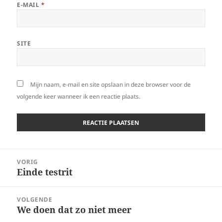
E-MAIL
*
SITE
Mijn naam, e-mail en site opslaan in deze browser voor de
volgende keer wanneer ik een reactie plaats.
Bericht
VORIG
navigatie
Einde testrit
Vorig
bericht:
VOLGENDE
We doen dat zo niet meer
Volgend