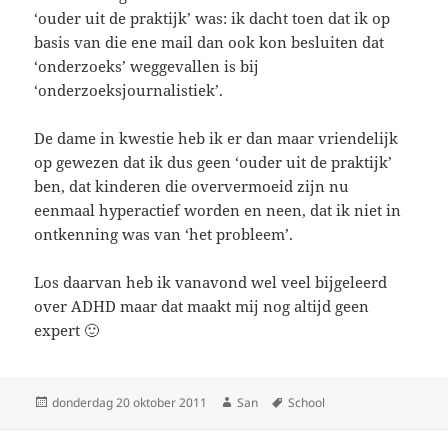
‘ouder uit de praktijk’ was: ik dacht toen dat ik op
basis van die ene mail dan ook kon besluiten dat
‘onderzoeks’ weggevallen is bij
‘onderzoeksjournalistiek’.
De dame in kwestie heb ik er dan maar vriendelijk
op gewezen dat ik dus geen ‘ouder uit de praktijk’
ben, dat kinderen die oververmoeid zijn nu
eenmaal hyperactief worden en neen, dat ik niet in
ontkenning was van ‘het probleem’.
Los daarvan heb ik vanavond wel veel bijgeleerd
over ADHD maar dat maakt mij nog altijd geen
expert 🙂
Geplaatst
donderdag 20 oktober 2011
Auteur
San
Tags
School
op