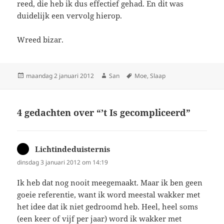
reed, die heb ik dus effectief gehad. En dit was
duidelijk een vervolg hierop.
Wreed bizar.
Geplaatst
maandag 2 januari 2012
Auteur
San
Tags
Moe
,
Slaap
op
4 gedachten over “’t Is gecompliceerd”
Lichtindeduisternis
schreef:
dinsdag 3 januari 2012 om 14:19
Ik heb dat nog nooit meegemaakt. Maar ik ben geen
goeie referentie, want ik word meestal wakker met
het idee dat ik niet gedroomd heb. Heel, heel soms
(een keer of vijf per jaar) word ik wakker met