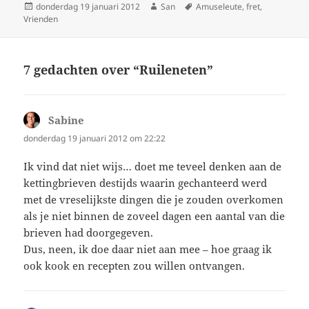
Geplaatst
donderdag 19 januari 2012
Auteur
San
Tags
Amuseleute
,
fret
,
Vrienden
op
7 gedachten over “Ruileneten”
Sabine
schreef:
donderdag 19 januari 2012 om 22:22
Ik vind dat niet wijs… doet me teveel denken aan de
kettingbrieven destijds waarin gechanteerd werd
met de vreselijkste dingen die je zouden overkomen
als je niet binnen de zoveel dagen een aantal van die
brieven had doorgegeven.
Dus, neen, ik doe daar niet aan mee – hoe graag ik
ook kook en recepten zou willen ontvangen.