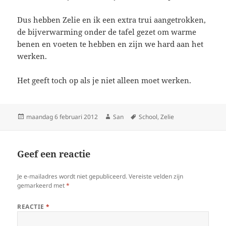
Dus hebben Zelie en ik een extra trui aangetrokken,
de bijverwarming onder de tafel gezet om warme
benen en voeten te hebben en zijn we hard aan het
werken.
Het geeft toch op als je niet alleen moet werken.
Geplaatst
maandag 6 februari 2012
Auteur
San
Tags
School
,
Zelie
op
Geef een reactie
Je e-mailadres wordt niet gepubliceerd.
Vereiste velden zijn
gemarkeerd met
*
REACTIE
*