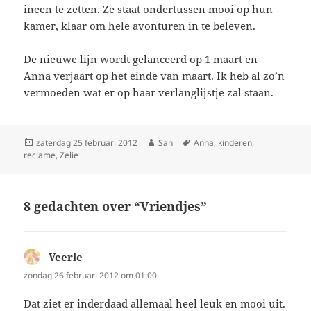
ineen te zetten. Ze staat ondertussen mooi op hun
kamer, klaar om hele avonturen in te beleven.
De nieuwe lijn wordt gelanceerd op 1 maart en
Anna verjaart op het einde van maart. Ik heb al zo’n
vermoeden wat er op haar verlanglijstje zal staan.
Geplaatst
zaterdag 25 februari 2012
Auteur
San
Tags
Anna
,
kinderen
,
reclame
op
,
Zelie
8 gedachten over “Vriendjes”
Veerle
schreef:
zondag 26 februari 2012 om 01:00
Dat ziet er inderdaad allemaal heel leuk en mooi uit.