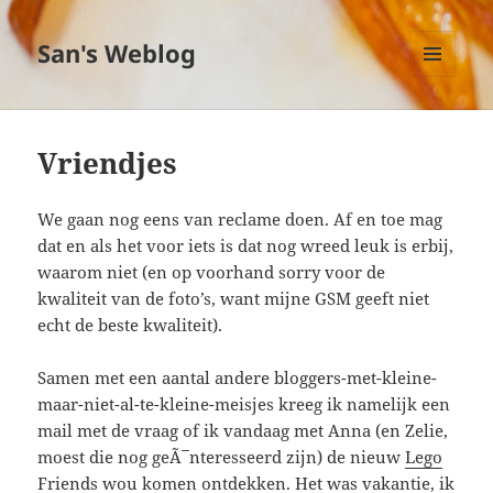
San's Weblog
MENU
EN
WIDGETS
Vriendjes
We gaan nog eens van reclame doen. Af en toe mag
dat en als het voor iets is dat nog wreed leuk is erbij,
waarom niet (en op voorhand sorry voor de
kwaliteit van de foto’s, want mijne GSM geeft niet
echt de beste kwaliteit).
Samen met een aantal andere bloggers-met-kleine-
maar-niet-al-te-kleine-meisjes kreeg ik namelijk een
mail met de vraag of ik vandaag met Anna (en Zelie,
moest die nog geÃ¯nteresseerd zijn) de nieuw
Lego
Friends
wou komen ontdekken. Het was vakantie, ik