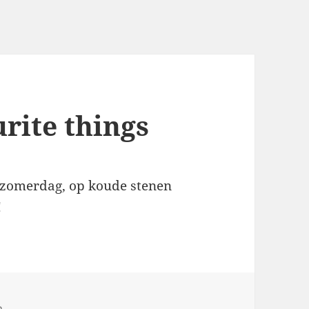
rite things
e zomerdag, op koude stenen
!
n