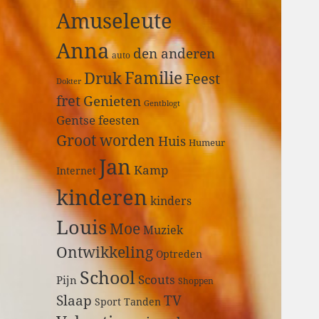
a
Amuseleute
r
:
Anna
den anderen
auto
Druk
Familie
Feest
Dokter
fret
Genieten
Gentblogt
Gentse feesten
Groot worden
Huis
Humeur
Jan
Kamp
Internet
kinderen
kinders
Louis
Moe
Muziek
Ontwikkeling
Optreden
School
Scouts
Pijn
Shoppen
Slaap
TV
Sport
Tanden