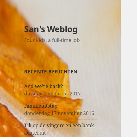
San's Weblog
Four kids, a full-time job
RECENTE BERICHTEN
And we’re back?
dinsdag 1 augustus 2017
Familieuitstap
donderdag 17 november 2016
Tik op de vingers en een bank
achteruit