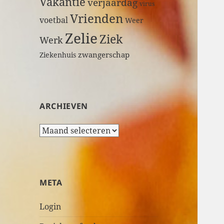
Vakantie
verjaardag
virus
Vrienden
voetbal
Weer
Zelie
Ziek
Werk
zwangerschap
Ziekenhuis
ARCHIEVEN
A
r
c
h
i
META
e
v
Login
e