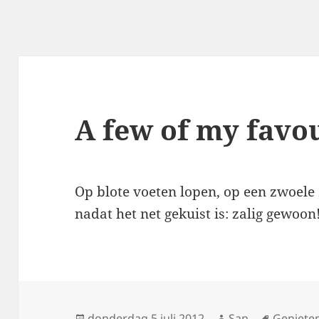
A few of my favou
Op blote voeten lopen, op een zwoel
nadat het net gekuist is: zalig gewoon
Geplaatst
donderdag 5 juli 2012
Auteur
San
Tags
Geniete