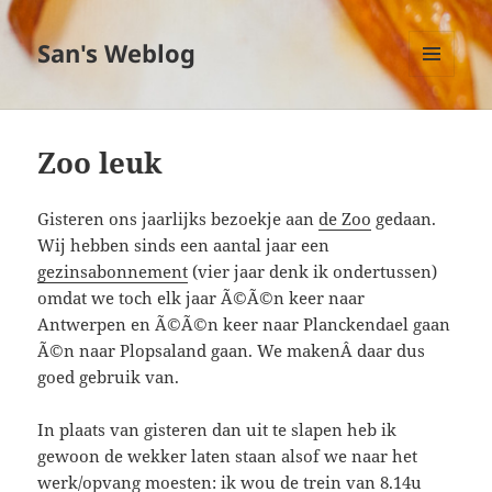
San's Weblog
MENU
EN
WIDGETS
Zoo leuk
Gisteren ons jaarlijks bezoekje aan
de Zoo
gedaan.
Wij hebben sinds een aantal jaar een
gezinsabonnement
(vier jaar denk ik ondertussen)
omdat we toch elk jaar Ã©Ã©n keer naar
Antwerpen en Ã©Ã©n keer naar Planckendael gaan
Ã©n naar Plopsaland gaan. We makenÂ daar dus
goed gebruik van.
In plaats van gisteren dan uit te slapen heb ik
gewoon de wekker laten staan alsof we naar het
werk/opvang moesten: ik wou de trein van 8.14u