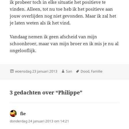
ik probeer toch in elke situatie het positieve te
vinden. Alleen, tot nu toe heb ik het positieve aan
jouw overlijden nog niet gevonden. Maar ik zal het
je laten weten als ik het vind.
Vandaag nemen ik geen afscheid van mijn
schoonbroer, maar van mijn broer en ik mis je nu al
ongelooflijk.
Geplaatst
woensdag 23 januari 2013
Auteur
San
Tags
Dood
,
Familie
op
3 gedachten over “Philippe”
fie
schreef:
donderdag 24 januari 2013 om 14:21