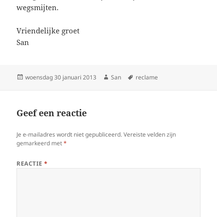
wegsmijten.
Vriendelijke groet
San
Geplaatst
woensdag 30 januari 2013
Auteur
San
Tags
reclame
op
Geef een reactie
Je e-mailadres wordt niet gepubliceerd.
Vereiste velden zijn
gemarkeerd met
*
REACTIE
*