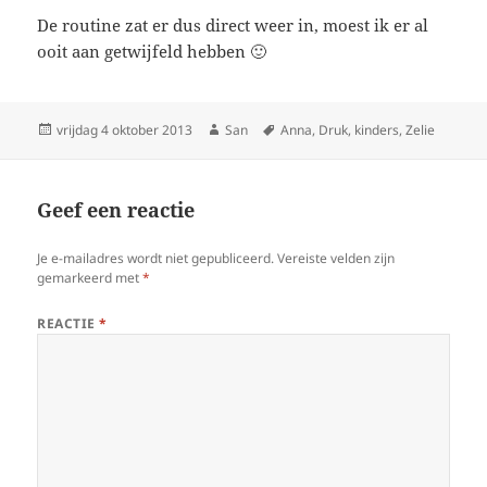
De routine zat er dus direct weer in, moest ik er al
ooit aan getwijfeld hebben 🙂
Geplaatst
vrijdag 4 oktober 2013
Auteur
San
Tags
Anna
,
Druk
,
kinders
,
Zelie
op
Geef een reactie
Je e-mailadres wordt niet gepubliceerd.
Vereiste velden zijn
gemarkeerd met
*
REACTIE
*