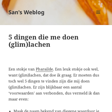
San's Weblog
MENU
EN
WIDGETS
5 dingen die me doen
(glim)lachen
Een stokje van
Pharailde
. Een leuk stokje ook wel,
want (glim)lachen, dat doe ik graag. Er moeten dus
toch wel 5 dingen te vinden zijn die mij doen
(glim)lachen. Er zijn blijkbaar een aantal
‘voorwaarden’ aan verbonden, dus vermeld ik dan
maar even:
Maak de naam bekend van diegene waardoor je