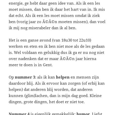
energie, ge hebt daar geen idee van. Als ik een les
moet missen, dan ben ik daar het hart van in. Ik mis
dat echt. Als ik een les moet missen omdat ik ziek
ben (vorig jaar zo Ã©Ã©n moeten missen), dan voel
ik mij nog miserabeler dan ik al ben.
Het is een ganse avond (van 18u30 tot 22u10)
werken en eten en ik ben niet moe als de les gedaan
is. Wel voldaan en gelukkig dus ik ga er nu nog niet
over nadenken dat er maar Ã©Ã©n jaar hierna
meer te doen is in Gent.
Op
nummer 3
: als ik kan
helpen
en mensen zijn
daardoor blij. Als ik ervoor kan zorgen (of erbij kan
helpen) dat anderen blij worden, dat anderen
kunnen (glim)lachen, dan is mijn dag goed. Kleine
dingen, grote dingen, het doet er niet toe.
Nummer 4
is eigenlijk gemakkelijk:
humor
. Liefst