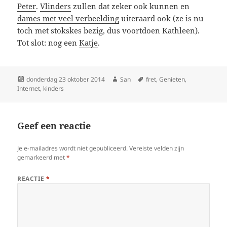
Peter
.
Vlinders
zullen dat zeker ook kunnen en
dames met veel verbeelding
uiteraard ook (ze is nu
toch met stokskes bezig, dus voortdoen Kathleen).
Tot slot: nog een
Katje
.
Geplaatst
donderdag 23 oktober 2014
Auteur
San
Tags
fret
,
Genieten
,
Internet
op
,
kinders
Geef een reactie
Je e-mailadres wordt niet gepubliceerd.
Vereiste velden zijn
gemarkeerd met
*
REACTIE
*