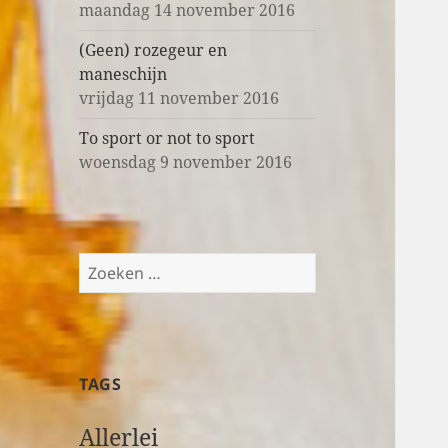
maandag 14 november 2016
(Geen) rozegeur en
maneschijn
vrijdag 11 november 2016
To sport or not to sport
woensdag 9 november 2016
Z
o
e
k
e
TAGS
n
n
Allerlei
a