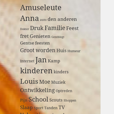
a
Amuseleute
r
:
Anna
den anderen
auto
Druk
Familie
Feest
Dokter
fret
Genieten
Gentblogt
Gentse feesten
Groot worden
Huis
Humeur
Jan
Kamp
Internet
kinderen
kinders
Louis
Moe
Muziek
Ontwikkeling
Optreden
School
Scouts
Pijn
Shoppen
Slaap
TV
Sport
Tanden