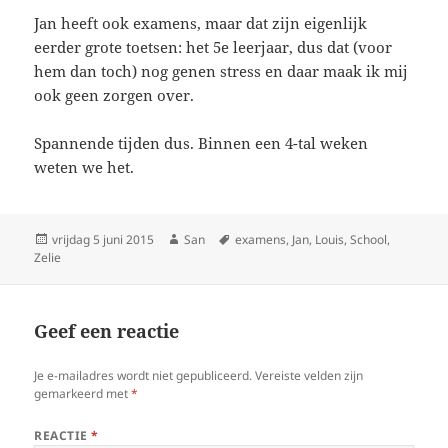
Jan heeft ook examens, maar dat zijn eigenlijk
eerder grote toetsen: het 5e leerjaar, dus dat (voor
hem dan toch) nog genen stress en daar maak ik mij
ook geen zorgen over.
Spannende tijden dus. Binnen een 4-tal weken
weten we het.
Geplaatst
vrijdag 5 juni 2015
Auteur
San
Tags
examens
,
Jan
,
Louis
,
School
,
Zelie
op
Geef een reactie
Je e-mailadres wordt niet gepubliceerd.
Vereiste velden zijn
gemarkeerd met
*
REACTIE
*