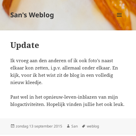
San's Weblog
MENU
EN
WIDGETS
Update
Ik vroeg aan den anderen of ik ook foto’s naast
elkaar kon zetten, i.p.v. allemaal onder elkaar. En
kijk, voor ik het wist zit de blog in een volledig
nieuw kleedje.
Past wel in het opnieuw-leven-inblazen van mijn
blogactiviteiten. Hopelijk vinden jullie het ook leuk.
Geplaatst
zondag 13 september 2015
Auteur
San
Tags
weblog
op