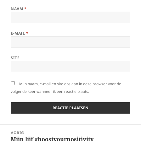
NAAM
*
E-MAIL
*
SITE
Mijn naam, e-mail en site opslaan in deze browser voor de
volgende keer wanneer ik een reactie plaats.
Bericht
VORIG
navigatie
Mijn lijf #boostyourpositivity
Vorig