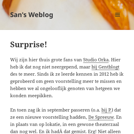
San's Weblog
MENU
EN
WIDGETS
Surprise!
Wij zijn hier thuis grote fans van
Studio Orka
. Hier
heb ik dat nog niet neergepend, maar
bij Gentblogt
des te meer. Sinds ik ze leerde kennen in 2012 heb ik
geprobeerd om geen voorstelling meer te missen en
hebben we al ongelooflijk genoten van hetgeen we
konden meepikken.
En toen zag ik in september passeren (o.a.
bij P.
) dat
ze een nieuwe voorstelling hadden,
De Spreeuw
. En
in plaats van op lokatie, in een gewone theaterzaal
dan nog wel. En ik hadÂ dat gemist. Erg! Niet alleen