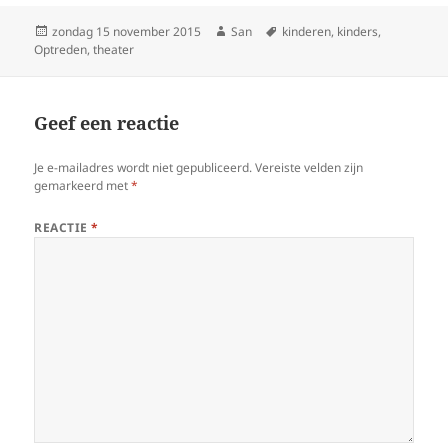
Geplaatst
zondag 15 november 2015
Auteur
San
Tags
kinderen
,
kinders
,
Optreden
op
,
theater
Geef een reactie
Je e-mailadres wordt niet gepubliceerd.
Vereiste velden zijn
gemarkeerd met
*
REACTIE
*