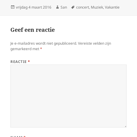
Geplaatst
vrijdag 4 maart 2016
Auteur
San
Tags
concert
,
Muziek
,
Vakantie
op
Geef een reactie
Je e-mailadres wordt niet gepubliceerd.
Vereiste velden zijn
gemarkeerd met
*
REACTIE
*