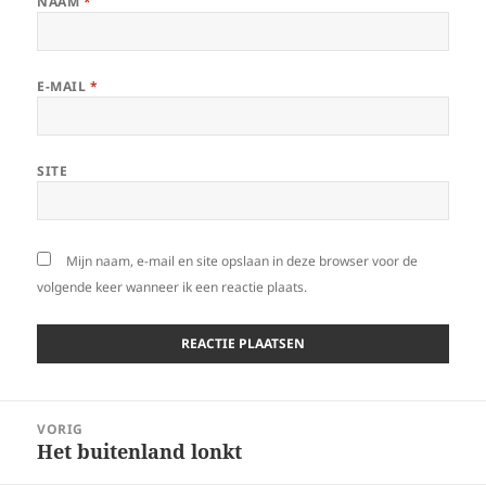
NAAM
*
E-MAIL
*
SITE
Mijn naam, e-mail en site opslaan in deze browser voor de
volgende keer wanneer ik een reactie plaats.
Bericht
VORIG
navigatie
Het buitenland lonkt
Vorig
bericht: