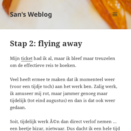
San's Weblog
MENU
EN
WIDGETS
Stap 2: flying away
Mijn
ticket
had ik al, maar ik bleef maar treuzelen
om de effectieve reis te boeken.
Veel heeft ermee te maken dat ik momenteel weer
(voor een tijdje toch) aan het werk ben. Zalig werk,
ik amuseer mij rot, maar jammer genoeg maar
tijdelijk (tot eind augustus) en dan is dat ook weer
gedaan.
Soit, tijdelijk werk Ã©n dan direct verlof nemen …
een beetje bizar, nietwaar. Dus dacht ik een hele tijd