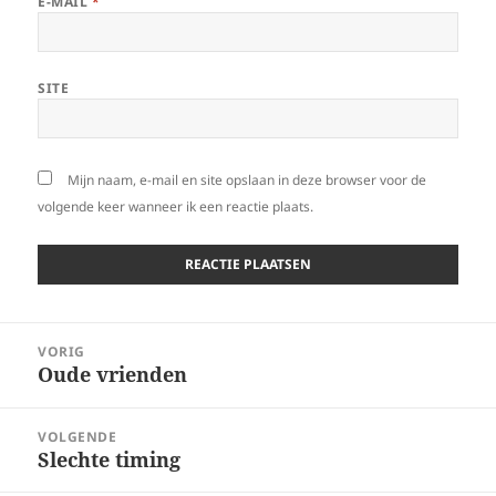
E-MAIL
*
SITE
Mijn naam, e-mail en site opslaan in deze browser voor de
volgende keer wanneer ik een reactie plaats.
Bericht
VORIG
navigatie
Oude vrienden
Vorig
bericht:
VOLGENDE
Slechte timing
Volgend
bericht: