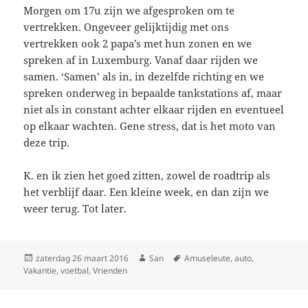
Morgen om 17u zijn we afgesproken om te
vertrekken. Ongeveer gelijktijdig met ons
vertrekken ook 2 papa’s met hun zonen en we
spreken af in Luxemburg. Vanaf daar rijden we
samen. ‘Samen’ als in, in dezelfde richting en we
spreken onderweg in bepaalde tankstations af, maar
niet als in constant achter elkaar rijden en eventueel
op elkaar wachten. Gene stress, dat is het moto van
deze trip.
K. en ik zien het goed zitten, zowel de roadtrip als
het verblijf daar. Een kleine week, en dan zijn we
weer terug. Tot later.
Geplaatst
zaterdag 26 maart 2016
Auteur
San
Tags
Amuseleute
,
auto
,
Vakantie
op
,
voetbal
,
Vrienden