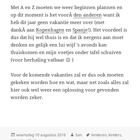
Met A en Z moeten we weer beginnen plannen en
op dit moment is het voorÂ
den anderen
want ik
heb dit jaar geen vakantie meer over (met
dankÂ aan
Kopenhagen
en
Spanje
!). Het voordeel is
dus dat hij wel thuis is en dat ik nergens aan moet
denken en gelijk een lui wijf ’s avonds kan
thuiskomen en mijn voetjes onder tafel schuiven
(voor herhaling vatbaar 😉 )
Voor de komende vakanties zal er dus ook moeten
gekeken worden hoe en wat, maar net zoals alles zal
hier ook wel weer een oplossing voor gevonden
worden zeker.
Geplaatst
woensdag 10 augustus 2016
Auteur
San
Tags
kinderen
,
kinders
,