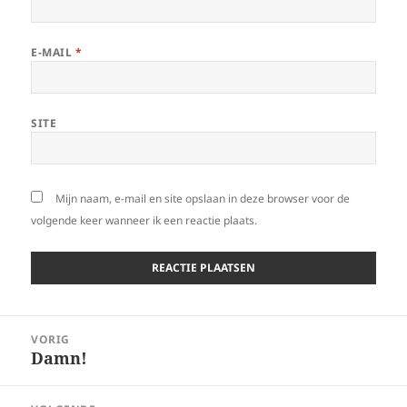
E-MAIL
*
SITE
Mijn naam, e-mail en site opslaan in deze browser voor de
volgende keer wanneer ik een reactie plaats.
Bericht
VORIG
navigatie
Damn!
Vorig
bericht: