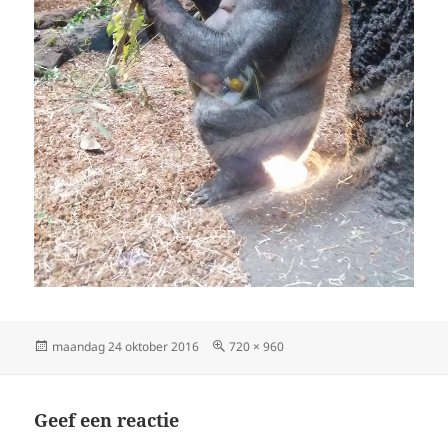
Geplaatst
maandag 24 oktober 2016
Volledige
720 × 960
op
grootte
Geef een reactie